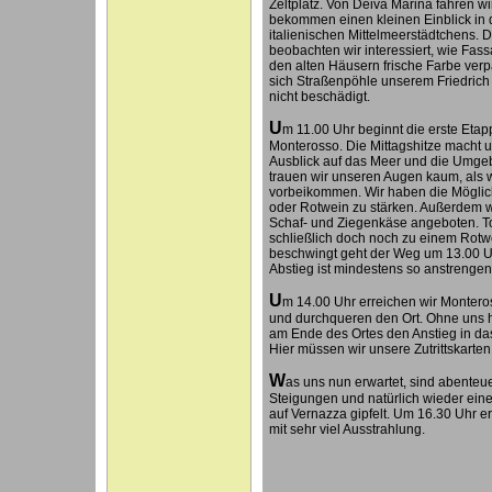
Zeltplatz. Von Deiva Marina fahren w
bekommen einen kleinen Einblick in d
italienischen Mittelmeerstädtchens.
beobachten wir interessiert, wie Fas
den alten Häusern frische Farbe verp
sich Straßenpöhle unserem Friedrich 
nicht beschädigt.
U
m 11.00 Uhr beginnt die erste Etap
Monterosso. Die Mittagshitze macht u
Ausblick auf das Meer und die Umgeb
trauen wir unseren Augen kaum, als 
vorbeikommen. Wir haben die Möglich
oder Rotwein zu stärken. Außerdem 
Schaf- und Ziegenkäse angeboten. Tom
schließlich doch noch zu einem Rotw
beschwingt geht der Weg um 13.00 Uh
Abstieg ist mindestens so anstrengen
U
m 14.00 Uhr erreichen wir Montero
und durchqueren den Ort. Ohne uns h
am Ende des Ortes den Anstieg in das
Hier müssen wir unsere Zutrittskarten
W
as uns nun erwartet, sind abenteu
Steigungen und natürlich wieder eine
auf Vernazza gipfelt. Um 16.30 Uhr er
mit sehr viel Ausstrahlung.