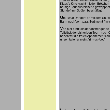
Tom kocht den ersten Kaffee für Ralf,
Klaus`s Knie kracht mit den Brötchen u
heutige Tour ausreichend gewappnet. 
Stunde!) mit Spülen beschäftigt.
U
m 10.00 Uhr geht es mit dem Shutt
Bahn nach Vernazza. Bert meint "rin-ru
V
on hier führt uns der anstrengend
Teilstück der bisherigen Tour - nach 
haben wir die freien Appartements auf
unser Italiener meint "rin-rus-foot".
I