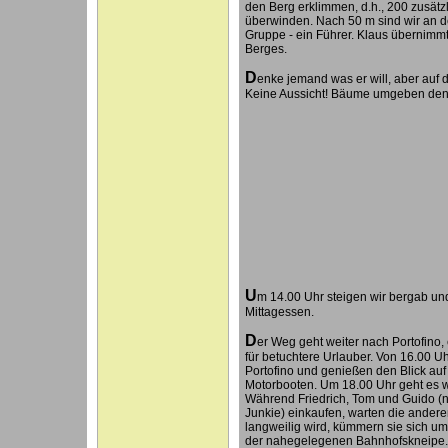
den Berg erklimmen, d.h., 200 zusät
überwinden. Nach 50 m sind wir an 
Gruppe - ein Führer. Klaus übernimmt
Berges.
D
enke jemand was er will, aber auf
Keine Aussicht! Bäume umgeben den P
U
m 14.00 Uhr steigen wir bergab un
Mittagessen.
D
er Weg geht weiter nach Portofino
für betuchtere Urlauber. Von 16.00 Uh
Portofino und genießen den Blick auf
Motorbooten. Um 18.00 Uhr geht es w
Während Friedrich, Tom und Guido (n
Junkie) einkaufen, warten die ander
langweilig wird, kümmern sie sich um
der nahegelegenen Bahnhofskneipe.