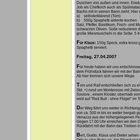
Duschen von außen und innen. Erwä
Job als Chefkoch auch als Spülmatado
Bacho mit in seinen Bann zieht. Hier
a) selbsterklärend (Tom)
b) 500g Spaghetti aldente kochen
Salz, Pfeffer, Basilikum, Fisch- und 
schwarzen Oliven. Soße reduzieren 
große Miesmuscheln in die Soße. 5 Mi
F
ür Klaus:
150g Speck, extra kross g
Spaghetti serviert.
Freitag, 27.04.2007
F
ür heute haben wir uns entschloss
dem Frühstück fahren wir mit der Ba
Ab hier trennen sich unsere Wege.
T
om und Ralf entschließen sich zu 
Std. +) rund um Monterosso mit Zwisc
Soviore., einem Kloster, oberhalb v
wird auf "Red Bull - ohne Flügel" im 
D
er Weg führt uns weiter in Richtun
von ca. 500 m bis es weiter bergab ge
Venazza aus der höhergelegenen Pers
Gegen 17.00 Uhr erreichen wir den O
Rückfahrt mit der Bahn das Treiben im
B
ert, Guido, Klaus und Dieter sehe
Orte in aller Ruhe an. Am Strand von