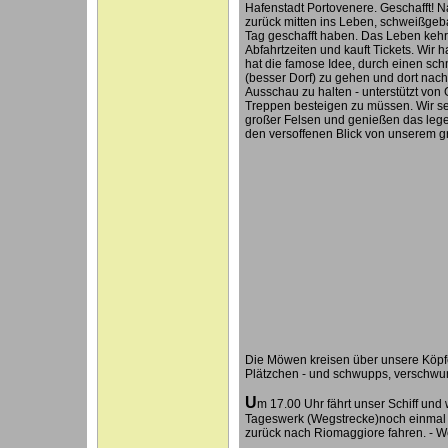
Hafenstadt Portovenere. Geschafft! 
zurück mitten ins Leben, schweißgeb
Tag geschafft haben. Das Leben kehrt
Abfahrtzeiten und kauft Tickets. Wir 
hat die famose Idee, durch einen sch
(besser Dorf) zu gehen und dort nac
Ausschau zu halten - unterstützt von 
Treppen besteigen zu müssen. Wir s
großer Felsen und genießen das lege
den versoffenen Blick von unserem g
Die Möwen kreisen über unsere Köpfe
Plätzchen - und schwupps, verschwun
U
m 17.00 Uhr fährt unser Schiff und
Tageswerk (Wegstrecke)noch einmal z
zurück nach Riomaggiore fahren. - W