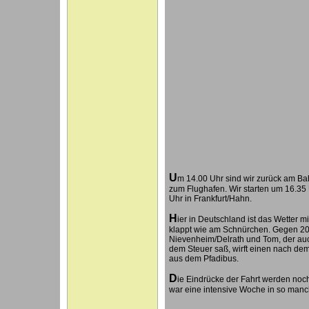
U
m 14.00 Uhr sind wir zurück am B
zum Flughafen. Wir starten um 16.35
Uhr in Frankfurt/Hahn.
H
ier in Deutschland ist das Wetter mi
klappt wie am Schnürchen. Gegen 20.
Nievenheim/Delrath und Tom, der auc
dem Steuer saß, wirft einen nach dem
aus dem Pfadibus.
D
ie Eindrücke der Fahrt werden noch
war eine intensive Woche in so man