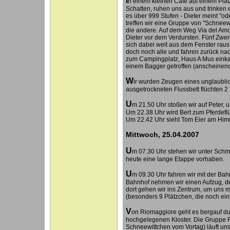
n einem kleinen Café auf einem Plat
Schatten, ruhen uns aus und trinken 
es über 999 Stufen - Dieter meint "o
treffen wir eine Gruppe von "Schneewi
die andere. Auf dem Weg Via del Amor
Dieter vor dem Verdursten. Fünf Zw
sich dabei weit aus dem Fenster raus.
doch noch alle und fahren zurück nac
zum Campingplatz, Haus A Mus einka
einem Bagger getroffen (anscheinend 
W
ir wurden Zeugen eines unglaublic
ausgetrockneten Flussbett flüchten 2
U
m 21.50 Uhr stoßen wir auf Peter, 
Um 22.38 Uhr wird Bert zum Pferdeflü
Um 22.42 Uhr sieht Tom Eier am Him
Mittwoch, 25.04.2007
U
m 07.30 Uhr stehen wir unter Schme
heute eine lange Etappe vorhaben.
U
m 09.30 Uhr fahren wir mit der Ba
Bahnhof nehmen wir einen Aufzug, der
dort gehen wir ins Zentrum, um uns m
(besonders 9 Plätzchen, die noch ei
V
on Riomaggiore geht es bergauf du
hochgelegenen Kloster. Die Gruppe 
Schneewittchen vom Vortag) läuft un