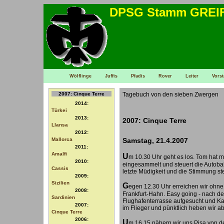
DPSG Stamm GREIFE
Wölflinge
Juffis
Pfadis
Rover
Leiter
Vors
2007: Cinque Terre
Tagebuch von den sieben Zwergen
2014:
Türkei
2013:
2007: Cinque Terre
Llansa
2012:
Samstag, 21.4.2007
Mallorca
2011:
Amalfi
U
m 10.30 Uhr geht es los. Tom hat m
2010:
eingesammelt und steuert die Autobah
Cassis
letzte Müdigkeit und die Stimmung ste
2009:
Sizilien
G
egen 12.30 Uhr erreichen wir ohne
2008:
Frankfurt-Hahn. Easy going - nach d
Sardinien
Flughafenterrasse aufgesucht und Ka
2007:
im Flieger und pünktlich heben wir ab
Cinque Terre
2006:
U
m 16.15 nähern wir uns Pisa von de