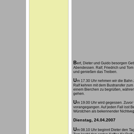
B
ert, Dieter und Guido besorgen Ge
Abendessen. Ralf, Friedrich und Tom
und genießen das Treiben.
U
m 17.30 Uhr nehmen wir die Bahn 
Ralf kehren mit dem Bustransfer zum
einem Bierchen zu begrüßen, währen
gehen.
U
m 19.00 Uhr wird gegessen. Zuvor
vorangegangen. Auf jeden Fall isst B
Würstchen als bekennender Nichtvege
Dienstag, 24.04.2007
U
m 08.10 Uhr beginnt Dieter den Tag