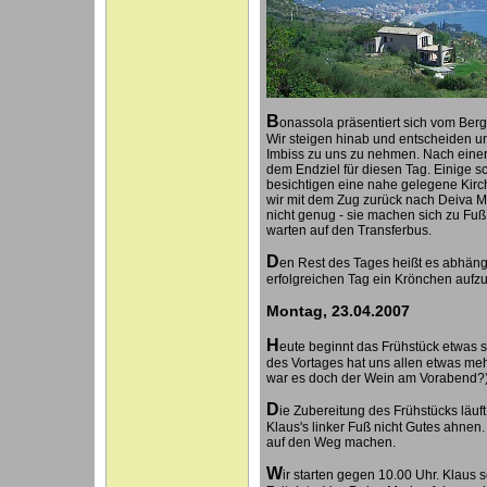
B
onassola präsentiert sich vom Berg
Wir steigen hinab und entscheiden un
Imbiss zu uns zu nehmen. Nach einer
dem Endziel für diesen Tag. Einige s
besichtigen eine nahe gelegene Kirc
wir mit dem Zug zurück nach Deiva 
nicht genug - sie machen sich zu Fu
warten auf den Transferbus.
D
en Rest des Tages heißt es abhän
erfolgreichen Tag ein Krönchen aufz
Montag, 23.04.2007
H
eute beginnt das Frühstück etwas
des Vortages hat uns allen etwas me
war es doch der Wein am Vorabend?
D
ie Zubereitung des Frühstücks läuft
Klaus's linker Fuß nicht Gutes ahnen
auf den Weg machen.
W
ir starten gegen 10.00 Uhr. Klaus 