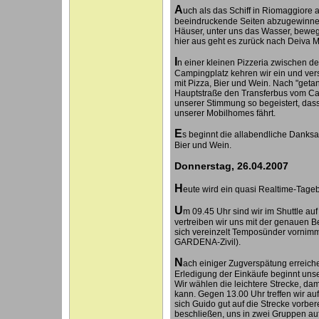
A
uch als das Schiff in Riomaggiore 
beeindruckende Seiten abzugewinnen.
Häuser, unter uns das Wasser, beweg
hier aus geht es zurück nach Deiva M
I
n einer kleinen Pizzeria zwischen 
Campingplatz kehren wir ein und ve
mit Pizza, Bier und Wein. Nach "getane
Hauptstraße den Transferbus vom Cam
unserer Stimmung so begeistert, dass
unserer Mobilhomes fährt.
E
s beginnt die allabendliche Dank
Bier und Wein.
Donnerstag, 26.04.2007
H
eute wird ein quasi Realtime-Tageb
U
m 09.45 Uhr sind wir im Shuttle a
vertreiben wir uns mit der genauen Be
sich vereinzelt Temposünder vornimm
GARDENA-Zivil).
N
ach einiger Zugverspätung erreich
Erledigung der Einkäufe beginnt unse
Wir wählen die leichtere Strecke, d
kann. Gegen 13.00 Uhr treffen wir au
sich Guido gut auf die Strecke vorber
beschließen, uns in zwei Gruppen auf