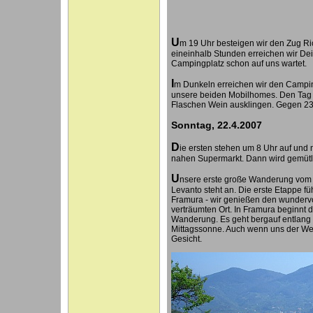
U
m 19 Uhr besteigen wir den Zug R
eineinhalb Stunden erreichen wir De
Campingplatz schon auf uns wartet.
I
m Dunkeln erreichen wir den Campi
unsere beiden Mobilhomes. Den Tag l
Flaschen Wein ausklingen. Gegen 23 
Sonntag, 22.4.2007
D
ie ersten stehen um 8 Uhr auf und
nahen Supermarkt. Dann wird gemütli
U
nsere erste große Wanderung vom 
Levanto steht an. Die erste Etappe f
Framura - wir genießen den wundervo
verträumten Ort. In Framura beginnt 
Wanderung. Es geht bergauf entlang
Mittagssonne. Auch wenn uns der Weg 
Gesicht.