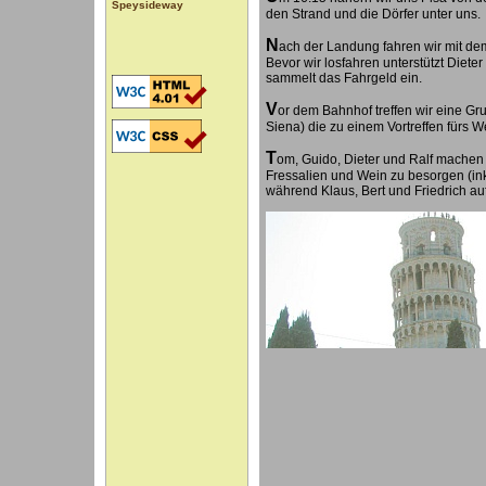
Speysideway
den Strand und die Dörfer unter uns.
N
ach der Landung fahren wir mit de
Bevor wir losfahren unterstützt Diet
sammelt das Fahrgeld ein.
V
or dem Bahnhof treffen wir eine Gru
Siena) die zu einem Vortreffen fürs 
T
om, Guido, Dieter und Ralf machen
Fressalien und Wein zu besorgen (ink
während Klaus, Bert und Friedrich a