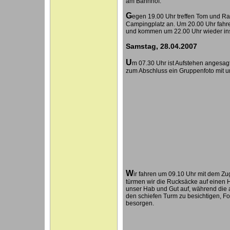
am Bahnhof.
G
egen 19.00 Uhr treffen Tom und Ral
Campingplatz an. Um 20.00 Uhr fahre
und kommen um 22.00 Uhr wieder ins
Samstag, 28.04.2007
U
m 07.30 Uhr ist Aufstehen angesag
zum Abschluss ein Gruppenfoto mit u
W
ir fahren um 09.10 Uhr mit dem Z
türmen wir die Rucksäcke auf einen 
unser Hab und Gut auf, während die 
den schiefen Turm zu besichtigen, Fo
besorgen.