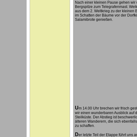
Nach einer kleinen Pause gehen wir 
Bergspitze zum Telegrafenmast. Weit
aus dem 2. Weltkrieg zu der kleinen 
im Schatten der Bäume vor der Dorfk
Salamibrote genießen.
U
m 14.00 Uhr brechen wir frisch ges
wir einen wunderbaren Ausblick auf di
Steilküste. Der Abstieg ist beschwerl
älteren Wanderern, die sich ebenfall
zu schaffen.
D
er letzte Teil der Etappe führt uns 